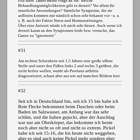
Pilz hätte. Daher meine Frage an Sie: welche
Behandlungsmöglichkeiten gibt es derzeit? Vor allem für
innerliche Anwendungen? Sämtliche Symptome, die sie
auflisten kommen mir nämlich schon sehr bekannt vor - u. a.
z. B. auch der Faktor Stress und Hormonstörungen.
Über eine Antwort würde ich mich sehr freuen. Auch wenn ich
derzeit kaum an den Symptomen leide bzw. versuche, das
Ganze zu "ignorieren"
#31
Am rechten Schienbein seit 1,5 Jahren eine große offene
Stelle und unter den Füßen links 2 und rechts 3 größere, die
nicht heilen wollen, wurde als Psoriasis arthritis
diagnostiziert, schaut aber aus wie auf manchen Bildern hier.
#32
Seit ich in Deutschland bin, seit ich 15 bin habe ich
Rote Flecke bekommen beim Duschen oder beim
Baden im Salzwasser, am Anfang war das sehr
schlim, und die haben gejuckt, aber der Auschlag
war nur am Oberkörper, das bekomme ich heute
noch aber nicht so oft und nicht so extrem. Pickel
habe ich seit 15-16, die bis heute nicht weggehen,
aber es sind auch keine Pickel mehr sondern eher