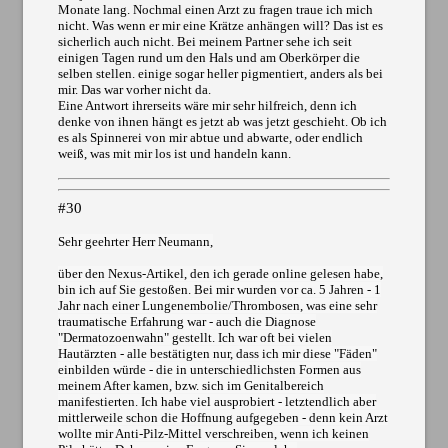
Monate lang. Nochmal einen Arzt zu fragen traue ich mich
nicht. Was wenn er mir eine Krätze anhängen will? Das ist es
sicherlich auch nicht. Bei meinem Partner sehe ich seit
einigen Tagen rund um den Hals und am Oberkörper die
selben stellen. einige sogar heller pigmentiert, anders als bei
mir. Das war vorher nicht da.
Eine Antwort ihrerseits wäre mir sehr hilfreich, denn ich
denke von ihnen hängt es jetzt ab was jetzt geschieht. Ob ich
es als Spinnerei von mir abtue und abwarte, oder endlich
weiß, was mit mir los ist und handeln kann.
#30
Sehr geehrter Herr Neumann,
über den Nexus-Artikel, den ich gerade online gelesen habe,
bin ich auf Sie gestoßen. Bei mir wurden vor ca. 5 Jahren - 1
Jahr nach einer Lungenembolie/Thrombosen, was eine sehr
traumatische Erfahrung war - auch die Diagnose
"Dermatozoenwahn" gestellt. Ich war oft bei vielen
Hautärzten - alle bestätigten nur, dass ich mir diese "Fäden"
einbilden würde - die in unterschiedlichsten Formen aus
meinem After kamen, bzw. sich im Genitalbereich
manifestierten. Ich habe viel ausprobiert - letztendlich aber
mittlerweile schon die Hoffnung aufgegeben - denn kein Arzt
wollte mir Anti-Pilz-Mittel verschreiben, wenn ich keinen