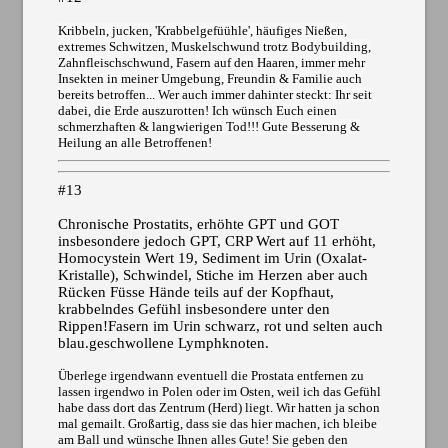
Kribbeln, jucken, 'Krabbelgefüühle', häufiges Nießen,
extremes Schwitzen, Muskelschwund trotz Bodybuilding,
Zahnfleischschwund, Fasern auf den Haaren, immer mehr
Insekten in meiner Umgebung, Freundin & Familie auch
bereits betroffen... Wer auch immer dahinter steckt: Ihr seit
dabei, die Erde auszurotten! Ich wünsch Euch einen
schmerzhaften & langwierigen Tod!!! Gute Besserung &
Heilung an alle Betroffenen!
#13
Chronische Prostatits, erhöhte GPT und GOT
insbesondere jedoch GPT, CRP Wert auf 11 erhöht,
Homocystein Wert 19, Sediment im Urin (Oxalat-
Kristalle), Schwindel, Stiche im Herzen aber auch
Rücken Füsse Hände teils auf der Kopfhaut,
krabbelndes Gefühl insbesondere unter den
Rippen!Fasern im Urin schwarz, rot und selten auch
blau.geschwollene Lymphknoten.
Überlege irgendwann eventuell die Prostata entfernen zu
lassen irgendwo in Polen oder im Osten, weil ich das Gefühl
habe dass dort das Zentrum (Herd) liegt. Wir hatten ja schon
mal gemailt. Großartig, dass sie das hier machen, ich bleibe
am Ball und wünsche Ihnen alles Gute! Sie geben den