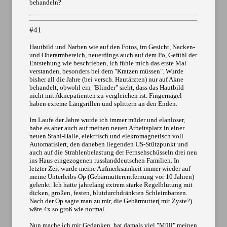
behandeln?
#41
Hautbild und Narben wie auf den Fotos, im Gesicht, Nacken-
und Oberarmbereich, neuerdings auch auf dem Po, Gefühl der
Entstehung wie beschrieben, ich fühle mich das erste Mal
verstanden, besonders bei dem "Kratzen müssen". Wurde
bisher all die Jahre (bei versch. Hautärzten) nur auf Akne
behandelt, obwohl ein "Blinder" sieht, dass das Hautbild
nicht mit Aknepatienten zu vergleichen ist. Fingernägel
haben exreme Längsrillen und splittern an den Enden.
Im Laufe der Jahre wurde ich immer müder und elanloser,
habe es aber auch auf meinen neuen Arbeitsplatz in einer
neuen Stahl-Halle, elektrisch und elekromagnetisch voll
Automatisiert, den daneben liegenden US-Stützpunkt und
auch auf die Strahlenbelastung der Fernsehschüsseln drei neu
ins Haus eingezogenen russlanddeutschen Familien. In
letzter Zeit wurde meine Aufmerksamkeit immer wieder auf
meine Unterleibs-Op (Gebärmutterentfernung vor 10 Jahren)
gelenkt. Ich hatte jahrelang extrem starke Regelblutung mit
dicken, großen, festen, blutdurchdränkten Schleimbatzen.
Nach der Op sagte man zu mir, die Gebärmutter( mit Zyste?)
wäre 4x so groß wie normal.
Nun mache ich mir Gedanken, hat damals viel "Müll" meinen