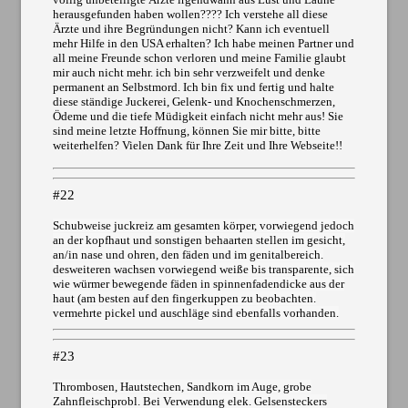
herausgefunden haben wollen???? Ich verstehe all diese
Ärzte und ihre Begründungen nicht? Kann ich eventuell
mehr Hilfe in den USA erhalten? Ich habe meinen Partner und
all meine Freunde schon verloren und meine Familie glaubt
mir auch nicht mehr. ich bin sehr verzweifelt und denke
permanent an Selbstmord. Ich bin fix und fertig und halte
diese ständige Juckerei, Gelenk- und Knochenschmerzen,
Ödeme und die tiefe Müdigkeit einfach nicht mehr aus! Sie
sind meine letzte Hoffnung, können Sie mir bitte, bitte
weiterhelfen? Vielen Dank für Ihre Zeit und Ihre Webseite!!
#22
Schubweise juckreiz am gesamten körper, vorwiegend jedoch
an der kopfhaut und sonstigen behaarten stellen im gesicht,
an/in nase und ohren, den fäden und im genitalbereich.
desweiteren wachsen vorwiegend weiße bis transparente, sich
wie würmer bewegende fäden in spinnenfadendicke aus der
haut (am besten auf den fingerkuppen zu beobachten.
vermehrte pickel und auschläge sind ebenfalls vorhanden.
#23
Thrombosen, Hautstechen, Sandkorn im Auge, grobe
Zahnfleischprobl. Bei Verwendung elek. Gelsensteckers