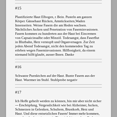
#15
Plastifizierte Haut Elbogen, r. Bein. Pusteln am ganzen
Körper. Gänsehaut Rücken, Armrückseiten,Waden
Innenseiten. Weisse Fasern die am Hoden wachsen.
Nächtliches Jucken und Penetration von Faserninvasionen.
Fasern kommen zu hunderten aus der Haut bei Eincremen
von Capsaicinsalbe oder Minzöl. Todesangst, dass Faserflut
in Blutbahn, Herz verstopft und Organversagen. Zur Zeit
jeden Abend Todesangst, nicht den kommenden Tag zu
erleben wegen Faserninvasionen. Hilflosigkeit, da einem
niemand hilft/glaubt, ausser Ihnen. Danke
#16
Schwarze Puenktchen auf der Haut. Bunte Fasern aus der
Haut. Wuermer im Stuhl. Stuhlprobe negativ
#17
Ich Hoffe geheilt werden zu können, bin mir aber nicht sicher
--- Erschöpfung, Vergesslichkeit wie bei Alzheimer, Jucken,
Schmerzen in Gelenken, Schultern, Brustkorb, Herz und
Haut. Und diese entsetzlichen Fasern! Immer mehr kommen,