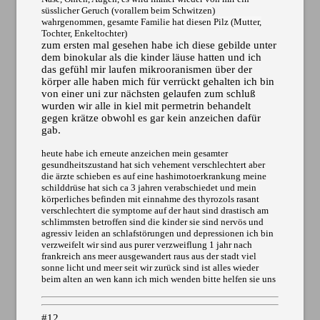
süsslicher Geruch (vorallem beim Schwitzen)
wahrgenommen, gesamte Familie hat diesen Pilz (Mutter,
Tochter, Enkeltochter)
zum ersten mal gesehen habe ich diese gebilde unter
dem binokular als die kinder läuse hatten und ich
das gefühl mir laufen mikrooranismen über der
körper alle haben mich für verrückt gehalten ich bin
von einer uni zur nächsten gelaufen zum schluß
wurden wir alle in kiel mit permetrin behandelt
gegen krätze obwohl es gar kein anzeichen dafür
gab.
heute habe ich erneute anzeichen mein gesamter
gesundheitszustand hat sich vehement verschlechtert aber
die ärzte schieben es auf eine hashimotoerkrankung meine
schilddrüse hat sich ca 3 jahren verabschiedet und mein
körperliches befinden mit einnahme des thyrozols rasant
verschlechtert die symptome auf der haut sind drastisch am
schlimmsten betroffen sind die kinder sie sind nervös und
agressiv leiden an schlafstörungen und depressionen ich bin
verzweifelt wir sind aus purer verzweiflung 1 jahr nach
frankreich ans meer ausgewandert raus aus der stadt viel
sonne licht und meer seit wir zurück sind ist alles wieder
beim alten an wen kann ich mich wenden bitte helfen sie uns
#12