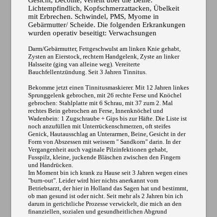
Gesicht, Decollte, verteilt über die Beine.
Lichtempfindlich, Kopfschmerzattacken, Übelkeit
mit Erbrechen. Schwindel, PMS, Myome in
Gebärmutter/ Scheide. Die folgenden Erkrankungen
wurden operativ beseitigt: Verwachsungen
Darm/Gebärmutter, Fettgeschwulst am linken Knie gehabt,
Zysten an Eierstock, rechtem Handgelenk, Zyste an linker
Halsseite (ging van alleine weg). Vereiterte
Bauchfellentzündung. Seit 3 Jahren Tinnitus.
Bekomme jetzt einen Tinnitusmaskierer. Mit 12 Jahren linkes
Sprunggelenk gebrochen, mit 26 rechte Ferse und Knöchel
gebrochen: Stahlplatte mit 6 Schrau, mit 37 zum 2. Mal
rechtes Bein gebrochen an Ferse, Innenknöchel und
Wadenbein: 1 Zugschraube + Gips bis zur Häfte. Die Liste ist
noch anzufüllen mit Unterrückenschmerzen, oft steifes
Genick, Hautausschlag an Unterarmen, Beine, Gesicht in der
Form von Abszessen mit weissem " Sandkorn" darin. In der
Vergangenheit auch vaginale Pilzinfektionen gehabt,
Fusspilz, kleine, juckende Bläschen zwischen den Fingern
und Handrücken.
Im Moment bin ich krank zu Hause seit 3 Jahren wegen eines
"burn-out". Leider wird hier nichts anerkannt vom
Betriebsarzt, der hier in Holland das Sagen hat und bestimmt,
ob man gesund ist oder nicht. Seit mehr als 2 Jahren bin ich
darum in gerichtliche Prozesse verwickelt, die mich an den
finanziellen, sozialen und gesundheitlichen Abgrund