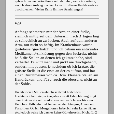
gebracht haben. Wäre ihnen sehr dankbar, wenn ich wüsste,
wo ich einen Anfang machen kann um diesen Teufelskreis zu
durchbrechen. Vielen Dank für ihre Bemühungen!
#29
Anfangs schmerzte mir der Arm an einer Stelle,
ziemlich mittig auf dem Unterarm. nach 3 Tagen fing
es schrecklich an zu Jucken. Auch auf dem anderen
Arm, nur nicht so heftig. Im Krankenhaus wurde
gürtelrose "geschätzt", und ich bekam ein antivirales
Medikament+zinklösung gegen den Juckreiz. nichts
half. die Stellen an denen ich gekratzt habe, sind
verhärtet. Es wird mehr und juckt nie durchgehend,
sondern mit pausen. je nachdem ob ich kratze. die
grösste Stelle ist die erste an der es auftrat, und hat
einen Durchmesser von ca. 3cm. kleinere Stellen am
Handrücken, und Füße, auch die oberseite, nicht an
der Sohle.
Die kleineren Stellen ähneln schlecht heilenden
Insektenstichen. sie jucken, aber anstatt Erleichterung folgt
dem Kratzen ein sehr starker stechender Schmerz bis zum
Knochen. Kribbeln und Jucken an den Fingern, Armen und
Fussohlen. Ob ich Morgellonen habe, ich sehe keine Fäden
etc, jedoch weiss ich dass es keine Gürtelrose ist. Nicht für 2