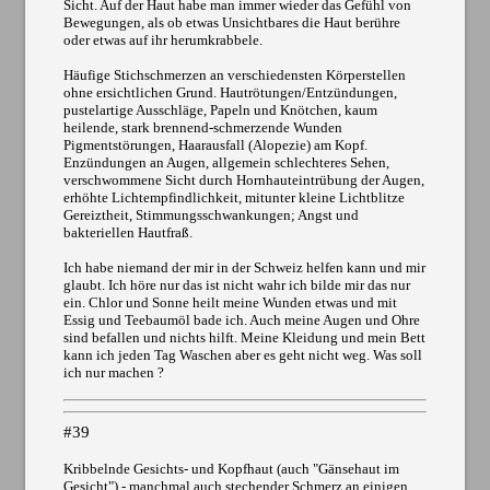
Sicht. Auf der Haut habe man immer wieder das Gefühl von
Bewegungen, als ob etwas Unsichtbares die Haut berühre
oder etwas auf ihr herumkrabbele.
Häufige Stichschmerzen an verschiedensten Körperstellen
ohne ersichtlichen Grund. Hautrötungen/Entzündungen,
pustelartige Ausschläge, Papeln und Knötchen, kaum
heilende, stark brennend-schmerzende Wunden
Pigmentstörungen, Haarausfall (Alopezie) am Kopf.
Enzündungen an Augen, allgemein schlechteres Sehen,
verschwommene Sicht durch Hornhauteintrübung der Augen,
erhöhte Lichtempfindlichkeit, mitunter kleine Lichtblitze
Gereiztheit, Stimmungsschwankungen; Angst und
bakteriellen Hautfraß.
Ich habe niemand der mir in der Schweiz helfen kann und mir
glaubt. Ich höre nur das ist nicht wahr ich bilde mir das nur
ein. Chlor und Sonne heilt meine Wunden etwas und mit
Essig und Teebaumöl bade ich. Auch meine Augen und Ohre
sind befallen und nichts hilft. Meine Kleidung und mein Bett
kann ich jeden Tag Waschen aber es geht nicht weg. Was soll
ich nur machen ?
#39
Kribbelnde Gesichts- und Kopfhaut (auch "Gänsehaut im
Gesicht") - manchmal auch stechender Schmerz an einigen