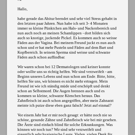
Hallo,
habe gerade das Abitur beendet und sehr viel Stress gehabt in
den letzten paar Jahren. Nun habe ich seit 3- 4 Monaten
immer so kleine Pünktchen am Hals- und Nackenbereich und
nun auch noch an meinen Schamlippen - dort bilden sich
auch so knotige, juckende Pickel. Es kommen auch so weisse
Fäden aus der Vagina. Bei meinem Freund juckt es nun auch
schon und er hat mehr Pusteln und Fäden auf dem Bart und
Kopfbereich. In seinem Sperma sind weisse und schwarze
Fäden auch schon auffindbar.
Wir waren schon bei 12 Dermatologen und keiner konnte
oder wollte uns so richtig helfen. Wir sind verzweifelt - am
Beginn unseres Lebens und nun schon am Ende. Bitte, bitte,
helfen Sie uns, wir können es nicht mehr ertragen. Mein
Freund ist wie ich ständig müde und erschöpft und denkt
schon an Selbstmord. Die Augen brennen auch und es
kommen so kleine, schwarze Körnchen heraus. Das
Zahnfleisch ist auch schon angegriffen, aber mein Zahnarzt
meinte ich putze diese eben ganz falsch! Jetzt auf einmal?
Vor einem Jahr hat er mir noch gesagt: er hätte noch nie so
schöne, gesunde Zähne und Zahnfleisch wie bei mir gesehen.
Die Ärzte sind einfach blind für solche Erkrankungen. Was
können wir noch tun? Wir sind sehr verzweifelt und
eigentlich sehr hygienische Leute. Vielen, vielen Dank für