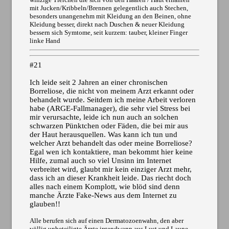
mit Jucken/Kribbeln/Brennen gelegentlich auch Stechen,
besonders unangenehm mit Kleidung an den Beinen, ohne
Kleidung besser, direkt nach Duschen & neuer Kleidung
bessern sich Symtome, seit kurzem: tauber, kleiner Finger
linke Hand
#21
Ich leide seit 2 Jahren an einer chronischen
Borreliose, die nicht von meinem Arzt erkannt oder
behandelt wurde. Seitdem ich meine Arbeit verloren
habe (ARGE-Fallmanager), die sehr viel Stress bei
mir verursachte, leide ich nun auch an solchen
schwarzen Pünktchen oder Fäden, die bei mir aus
der Haut herausquellen. Was kann ich tun und
welcher Arzt behandelt das oder meine Borreliose?
Egal wen ich kontaktiere, man bekommt hier keine
Hilfe, zumal auch so viel Unsinn im Internet
verbreitet wird, glaubt mir kein einziger Arzt mehr,
dass ich an dieser Krankheit leide. Das riecht doch
alles nach einem Komplott, wie blöd sind denn
manche Ärzte Fake-News aus dem Internet zu
glauben!!
Alle berufen sich auf einen Dermatozoenwahn, den aber
völlig unbeteiligte Ärzte irgendwann aus Lust und Laune