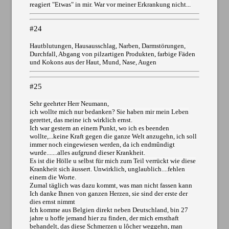
reagiert "Etwas" in mir. War vor meiner Erkrankung nicht...
#24
Hautblutungen, Hausausschlag, Narben, Darmstörungen,
Durchfall, Abgang von pilzartigen Produkten, farbige Fäden
und Kokons aus der Haut, Mund, Nase, Augen
#25
Sehr geehrter Herr Neumann,
ich wollte mich nur bedanken? Sie haben mir mein Leben
gerettet, das meine ich wirklich ernst.
Ich war gestern an einem Punkt, wo ich es beenden
wollte,...keine Kraft gegen die ganze Welt anzugehn, ich soll
immer noch eingewiesen werden, da ich endmûndigt
wurde.......alles aufgrund dieser Krankheit.
Es ist die Hölle u selbst für mich zum Teil verrückt wie diese
Krankheit sich äussert. Unwirklich, unglaublich....fehlen
einem die Worte.
Zumal täglich was dazu kommt, was man nicht fassen kann
Ich danke Ihnen von ganzen Herzen, sie sind der erste der
dies ernst nimmt
Ich komme aus Belgien direkt neben Deutschland, bin 27
jahre u hoffe jemand hier zu finden, der mich ernsthaft
behandelt, das diese Schmerzen u lôcher weggehn, man