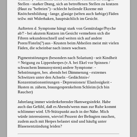
Stellen - starker Drang, sich an betroffenen Stellen zu kratzen
(Haut zu "befreien") - schlecht heilende Ekzeme mit
Knötchenbildung - lange, glasige (selten auch farbige) Fäden
teilw. mit Widerhaken, hauptsächlich im Gesicht.
Auftreten d. Symptome hängt stark von Gemütslage/Psyche
ab!! - bei akutem Kratzen im Gesicht vermehren sich die
Fibren sekundenschnell und weiten sich auf andere
Poren/Fisteln(?) aus - Krusten beim Abheilen meist mit vielen
Fäden, die scheinbar nach innen wachsen.
Pigmentstörungen (besonders nach Solarium) - seit Kindheit
= Neigung zu Lippenherpes (v.A. bei Ekel vor Spinnen /
schwachem Immunsystem) andere Symptome: -
Sehstörungen, bes. abends bei Dämmerung - extremes
Schwitzen unter den Achseln - Gedächtnis-/
Konzentrationsstörungen - Depressionen/ Elanlosigkeit -
Husten m. zähem, braungesprenkeltem Schleim (ich bin
Raucher)
Jahrelang immer wiederkehrender Harnwegsinfekt. Habe
auch das Gefühl, daß es Abends/wenn man zur Ruhe kommt
schlimmer wird. US-Stützpunkt auch in der Nähe. Mich
würde interessieren, wieviel Prozent der Befragten rauchen,
zudem auch mit Herpes belastet sind und häufig unter
Blasenentzündung leiden?