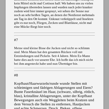
kein Mittel nicht mal Cortison half. Wir haben uns zu vielen
Impfungen überreden lassen und wurden nach jeder kranker
zudem wird hier immer gesprayt, wir sehen die Sonne nur
noch an sehr heißen Tagen, an denen der Notdienst mehrmals
am Tag in den Ort kommt. Unkraut verkrüppelt und Insekten
gibt es nur noch, Fliegen, Zecken und Blattläuse, nicht mal
eine Mücke fliegt hier noch.
#7
Meine sind kleine Bisse die Jucken und nicht so schlimm
sind. Mein Mann hat den gesamten Rücken voll mit
Entzündungen und Pickeln. Seit 4 Jahren. Mein Ex-Mann
hatte dies auch vor unserer Ehe. Ich hoffe das ich mich nicht
bei ihm angesteckt habe und nun Überträger bin.
#8
Kopfhaut/Haarwurzeln/runde wunde Stellen mit
schleimigen und fädrigen Ablagerungen und Eiern?
Bunte Faserknäuel im Haar, (schwarz, silbrig, rötlich,
blau), kristalline Ablagerungen, unter der Kopfhaut
Bewegungen auch ein Weggleiten beim Kratzen und
dem Versuch die Stellen zu entfernen, Hautjucken
und echte Schmerzen, Druck, Pieken, offene