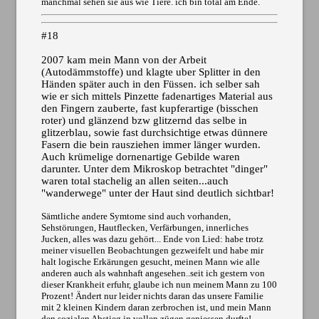
manchmal sehen sie aus wie Tiere. ich bin total am Ende.
#18
2007 kam mein Mann von der Arbeit
(Autodämmstoffe) und klagte uber Splitter in den
Händen später auch in den Füssen. ich selber sah
wie er sich mittels Pinzette fadenartiges Material aus
den Fingern zauberte, fast kupferartige (bisschen
roter) und glänzend bzw glitzernd das selbe in
glitzerblau, sowie fast durchsichtige etwas dünnere
Fasern die bein rausziehen immer länger wurden.
Auch krümelige dornenartige Gebilde waren
darunter. Unter dem Mikroskop betrachtet "dinger"
waren total stachelig an allen seiten...auch
"wanderwege" unter der Haut sind deutlich sichtbar!
Sämtliche andere Symtome sind auch vorhanden,
Sehstörungen, Hautflecken, Verfärbungen, innerliches
Jucken, alles was dazu gehört... Ende von Lied: habe trotz
meiner visuellen Beobachtungen gezweifelt und habe mir
halt logische Erkärungen gesucht, meinen Mann wie alle
anderen auch als wahnhaft angesehen..seit ich gestern von
dieser Krankheit erfuhr, glaube ich nun meinem Mann zu 100
Prozent! Ändert nur leider nichts daran das unsere Familie
mit 2 kleinen Kindern daran zerbrochen ist, und mein Mann
den sozialen Abstieg in vollen zügen geniessen durfte!