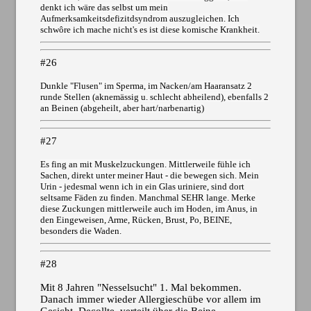
denkt ich wäre das selbst um mein
Aufmerksamkeitsdefizitdsyndrom auszugleichen. Ich
schwôre ich mache nicht's es ist diese komische Krankheit.
#26
Dunkle "Flusen" im Sperma, im Nacken/am Haaransatz 2
runde Stellen (aknemässig u. schlecht abheilend), ebenfalls 2
an Beinen (abgeheilt, aber hart/narbenartig)
#27
Es fing an mit Muskelzuckungen. Mittlerweile fühle ich
Sachen, direkt unter meiner Haut - die bewegen sich. Mein
Urin - jedesmal wenn ich in ein Glas uriniere, sind dort
seltsame Fäden zu finden. Manchmal SEHR lange. Merke
diese Zuckungen mittlerweile auch im Hoden, im Anus, in
den Eingeweisen, Arme, Rücken, Brust, Po, BEINE,
besonders die Waden.
#28
Mit 8 Jahren "Nesselsucht" 1. Mal bekommen.
Danach immer wieder Allergieschübe vor allem im