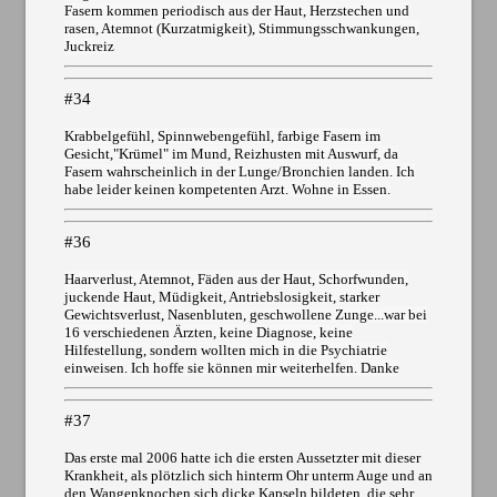
Fasern kommen periodisch aus der Haut, Herzstechen und
rasen, Atemnot (Kurzatmigkeit), Stimmungsschwankungen,
Juckreiz
#34
Krabbelgefühl, Spinnwebengefühl, farbige Fasern im
Gesicht,"Krümel" im Mund, Reizhusten mit Auswurf, da
Fasern wahrscheinlich in der Lunge/Bronchien landen. Ich
habe leider keinen kompetenten Arzt. Wohne in Essen.
#36
Haarverlust, Atemnot, Fäden aus der Haut, Schorfwunden,
juckende Haut, Müdigkeit, Antriebslosigkeit, starker
Gewichtsverlust, Nasenbluten, geschwollene Zunge...war bei
16 verschiedenen Ärzten, keine Diagnose, keine
Hilfestellung, sondern wollten mich in die Psychiatrie
einweisen. Ich hoffe sie können mir weiterhelfen. Danke
#37
Das erste mal 2006 hatte ich die ersten Aussetzter mit dieser
Krankheit, als plötzlich sich hinterm Ohr unterm Auge und an
den Wangenknochen sich dicke Kapseln bildeten, die sehr