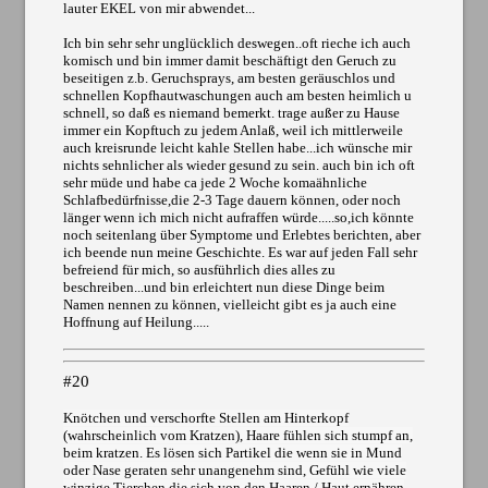
lauter EKEL von mir abwendet...
Ich bin sehr sehr unglücklich deswegen..oft rieche ich auch
komisch und bin immer damit beschäftigt den Geruch zu
beseitigen z.b. Geruchsprays, am besten geräuschlos und
schnellen Kopfhautwaschungen auch am besten heimlich u
schnell, so daß es niemand bemerkt. trage außer zu Hause
immer ein Kopftuch zu jedem Anlaß, weil ich mittlerweile
auch kreisrunde leicht kahle Stellen habe...ich wünsche mir
nichts sehnlicher als wieder gesund zu sein. auch bin ich oft
sehr müde und habe ca jede 2 Woche komaähnliche
Schlafbedürfnisse,die 2-3 Tage dauern können, oder noch
länger wenn ich mich nicht aufraffen würde.....so,ich könnte
noch seitenlang über Symptome und Erlebtes berichten, aber
ich beende nun meine Geschichte. Es war auf jeden Fall sehr
befreiend für mich, so ausführlich dies alles zu
beschreiben...und bin erleichtert nun diese Dinge beim
Namen nennen zu können, vielleicht gibt es ja auch eine
Hoffnung auf Heilung.....
#20
Knötchen und verschorfte Stellen am Hinterkopf
(wahrscheinlich vom Kratzen), Haare fühlen sich stumpf an,
beim kratzen. Es lösen sich Partikel die wenn sie in Mund
oder Nase geraten sehr unangenehm sind, Gefühl wie viele
winzige Tierchen die sich von den Haaren / Haut ernähren