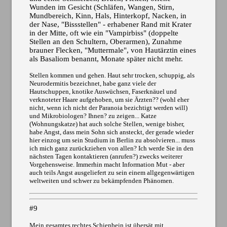
Wunden im Gesicht (Schläfen, Wangen, Stirn,
Mundbereich, Kinn, Hals, Hinterkopf, Nacken, in
der Nase, "Bissstellen" - erhabener Rand mit Krater
in der Mitte, oft wie ein "Vampirbiss" (doppelte
Stellen an den Schultern, Oberarmen), Zunahme
brauner Flecken, "Muttermale", von Hautärztin eines
als Basaliom benannt, Monate später nicht mehr.
Stellen kommen und gehen. Haut sehr trocken, schuppig, als
Neurodermitis bezeichnet, habe ganz viele der
Hautschuppen, knotike Auswüchsen, Faserknäuel und
verknoteter Haare aufgehoben, um sie Ärzten?? (wohl eher
nicht, wenn ich nicht der Paranoia bezichtigt werden will)
und Mikrobiologen? Ihnen? zu zeigen... Katze
(Wohnungskatze) hat auch solche Stellen, wenige bisher,
habe Angst, dass mein Sohn sich ansteckt, der gerade wieder
hier einzog um sein Studium in Berlin zu absolvieren... muss
ich mich ganz zurückziehen von allen? Ich werde Sie in den
nächsten Tagen kontaktieren (anrufen?) zwecks weiterer
Vorgehensweise. Immerhin macht Information Mut - aber
auch teils Angst ausgeliefert zu sein einem allgegenwärtigen
weltweiten und schwer zu bekämpfenden Phänomen.
#9
Mein gesamtes rechtes Schienbein ist übersät mit