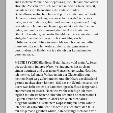
auch mehrere Monate Antidepressiva, die ich dann von allein
absetzte. Zwischenzeitlich hatte ich mir eine Glatze rassiert,
nachdem meine Haare durch die andauerernden
Behandlungen abgebrochen und porös wurden und ich trotz
Dermatozoenwahn-Diagnose so sicher war, daß ich etwas
habe, was nicht dahin gehört und was mein gesamten Alltag
veränderte. Ich traute mich auch gar nicht mehr darüber zu
reden, weil mir ja eh niemand glaubte. Als ich mir den
Glatzkopf rassierte, war mein Umfeld mehr als schockiert und
einig darüber daß ich psychisch krank bin, was ich
mittlerweile wohl bin. Gestern schickte mir eine Freundin
diese Website und ich weinte...hier ist sie, genauestens
beschrieben mit Bilder wie ich sie mit der Lupenleuchte
gesehen habe...
MEINE PSYCHOSE...dieser Befall hat sowohl mein Äußeres,
wie auch mein inneres Wesen verändert...es hat mich zu
einem traurigen und einsamen Menschen gemacht. Nachdem
ich merkte, daß mein Vorhaben mit der Glatze alles von
meinem Kopf weg zubekommen und die Haare anschließend
gesund nachwachsen können, daß das ein Schuß ins absolute
Leere war, habe ich es bis dato nicht geschafft sie länger als 1
cm wachsen zu lassen. Nach wie vor beschäftige ich mich
täglich mit dieser Seuche, über die ich mich höchstens mit 1-
2 guten Freunden mitteile..aber eben auch nicht alles,
fliegende Motten aus meinem Kopf schlüpfen, wem könnte
ich denn das anvertrauen?? Möchte ja auch nicht daß falls
mir das jemand glauben würde, daß derjenige sich dann vor