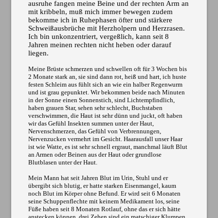
ausruhe fangen meine Beine und der rechten Arm an
mit kribbeln, muß mich immer bewegen zudem
bekomme ich in Ruhephasen öfter und stärkere
Schweißausbrüche mit Herzholpern und Herzrasen.
Ich bin unkonzentriert, vergeßlich, kann seit 8
Jahren meinen rechten nicht heben oder darauf
liegen.
Meine Brüste schmerzen und schwellen oft für 3 Wochen bis
2 Monate stark an, sie sind dann rot, heiß und hart, ich huste
festen Schleim aus fühlt sich an wie ein halber Regenwurm
und ist grau gepunktet. Wir bekommen beide nach Minuten
in der Sonne einen Sonnenstich, sind Lichtempfindlich,
haben grauen Star, sehen sehr schlecht, Buchstaben
verschwimmen, die Haut ist sehr dünn und juckt, oft haben
wir das Gefühl Insekten summen unter der Haut,
Nervenschmerzen, das Gefühl von Verbrennungen,
Nervenzucken vermehrt im Gesicht. Haarausfall unser Haar
ist wie Watte, es ist sehr schnell ergraut, manchmal läuft Blut
an Armen oder Beinen aus der Haut oder grundlose
Blutblasen unter der Haut.
Mein Mann hat seit Jahren Blut im Urin, Stuhl und er
übergibt sich blutig, er hatte starken Eisenmangel, kaum
noch Blut im Körper ohne Befund. Er wird seit 6 Monaten
seine Schuppenflechte mit keinem Medikament los, seine
Füße haben seit 8 Monaten Rotlauf, ohne das er sich hätte
anstecken können, drei Zehen sind ein matschiger Klumpen,