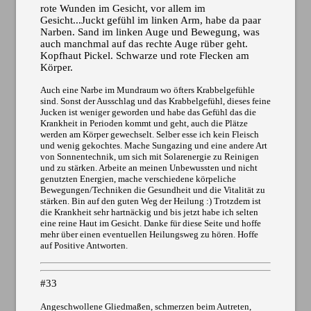
rote Wunden im Gesicht, vor allem im
Gesicht...Juckt gefühl im linken Arm, habe da paar
Narben. Sand im linken Auge und Bewegung, was
auch manchmal auf das rechte Auge rüber geht.
Kopfhaut Pickel. Schwarze und rote Flecken am
Körper.
Auch eine Narbe im Mundraum wo öfters Krabbelgefühle
sind. Sonst der Ausschlag und das Krabbelgefühl, dieses feine
Jucken ist weniger geworden und habe das Gefühl das die
Krankheit in Perioden kommt und geht, auch die Plätze
werden am Körper gewechselt. Selber esse ich kein Fleisch
und wenig gekochtes. Mache Sungazing und eine andere Art
von Sonnentechnik, um sich mit Solarenergie zu Reinigen
und zu stärken. Arbeite an meinen Unbewussten und nicht
genutzten Energien, mache verschiedene körpeliche
Bewegungen/Techniken die Gesundheit und die Vitalität zu
stärken. Bin auf den guten Weg der Heilung :) Trotzdem ist
die Krankheit sehr hartnäckig und bis jetzt habe ich selten
eine reine Haut im Gesicht. Danke für diese Seite und hoffe
mehr über einen eventuellen Heilungsweg zu hören. Hoffe
auf Positive Antworten.
#33
Angeschwollene Gliedmaßen, schmerzen beim Autreten,