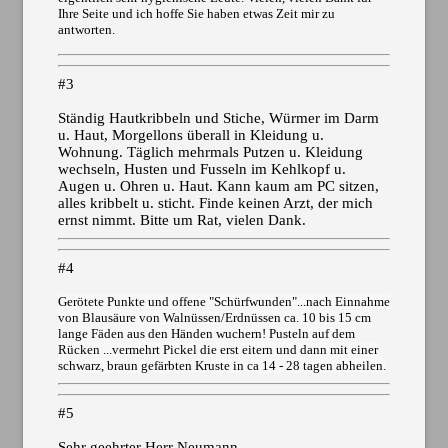
Ihre Seite und ich hoffe Sie haben etwas Zeit mir zu
antworten.
#3
Ständig Hautkribbeln und Stiche, Würmer im Darm
u. Haut, Morgellons überall in Kleidung u.
Wohnung. Täglich mehrmals Putzen u. Kleidung
wechseln, Husten und Fusseln im Kehlkopf u.
Augen u. Ohren u. Haut. Kann kaum am PC sitzen,
alles kribbelt u. sticht. Finde keinen Arzt, der mich
ernst nimmt. Bitte um Rat, vielen Dank.
#4
Gerötete Punkte und offene "Schürfwunden"...nach Einnahme
von Blausäure von Walnüssen/Erdnüssen ca. 10 bis 15 cm
lange Fäden aus den Händen wuchern! Pusteln auf dem
Rücken ...vermehrt Pickel die erst eitern und dann mit einer
schwarz, braun gefärbten Kruste in ca 14 - 28 tagen abheilen.
#5
Sehr geehrter Herr Neumann,