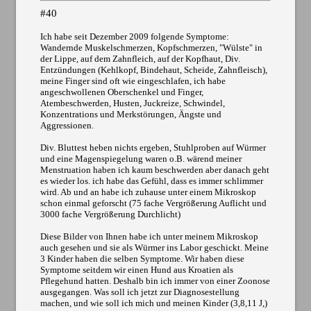
#40
Ich habe seit Dezember 2009 folgende Symptome:
Wandernde Muskelschmerzen, Kopfschmerzen, "Wülste" in
der Lippe, auf dem Zahnfleich, auf der Kopfhaut, Div.
Entzündungen (Kehlkopf, Bindehaut, Scheide, Zahnfleisch),
meine Finger sind oft wie eingeschlafen, ich habe
angeschwollenen Oberschenkel und Finger,
Atembeschwerden, Husten, Juckreize, Schwindel,
Konzentrations und Merkstörungen, Ängste und
Aggressionen.
Div. Bluttest heben nichts ergeben, Stuhlproben auf Würmer
und eine Magenspiegelung waren o.B. wärend meiner
Menstruation haben ich kaum beschwerden aber danach geht
es wieder los. ich habe das Gefühl, dass es immer schlimmer
wird. Ab und an habe ich zuhause unter einem Mikroskop
schon einmal geforscht (75 fache Vergrößerung Auflicht und
3000 fache Vergrößerung Durchlicht)
Diese Bilder von Ihnen habe ich unter meinem Mikroskop
auch gesehen und sie als Würmer ins Labor geschickt. Meine
3 Kinder haben die selben Symptome. Wir haben diese
Symptome seitdem wir einen Hund aus Kroatien als
Pflegehund hatten. Deshalb bin ich immer von einer Zoonose
ausgegangen. Was soll ich jetzt zur Diagnosestellung
machen, und wie soll ich mich und meinen Kinder (3,8,11 J,)