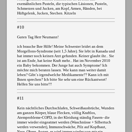
exemähnlichen Pusteln, die typischen Läsionen, Pusteln,
Schmerzen und Jucken, am Kopf, Armen, Händen, bei
Hüftgelenk, Jucken, Stechen. Kitzeln
#10
Guten Tag Herr Neumann!
ich brauche Ihre Hilfe! Meine Schwester leidet an dem
Morgellons-Syndrome (seit 1,5 Jahre). Sie lebt in Kanada und
hat immer noch keinen Arzt gefunden. Keiner glaubt ihr... Sie
ist am Ende, hat keine Kraft mehr... Hat im November 2010
ein Baby bekommen. Der Junge hat auch Symptome! Ich
möchte mich beraten lassen. Wie kann man weiter damit
leben? Gibt´s irgendwelche Medikamente?? Kann ich mit
Ihnen sprechen? Ich bitte Sie sehr um eine Rückantwort!
Helfen Sie uns bitte!!!
#11
Kein nächtliches Durchschlafen, Schweißausbrüche, Wunden
am ganzen Körper, blaue Flecken, völlig Kraftlos,
Atemprobleme-COPD, in der Kleidung ständig Fasern- die
immer wieder eingeatmet werden (Waschnüsse + Silbertuch
werden verwendet), Immunschwäche, Pilz auf Kopfhaut,
Nase, Ohren, Augen, es wird immer wieder von mir ein