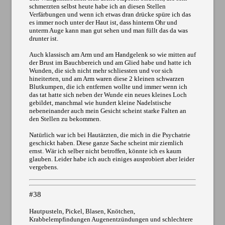
schmerzten selbst heute habe ich an diesen Stellen
Verfärbungen und wenn ich etwas dran drücke spüre ich das
es immer noch unter der Haut ist, dass hinterm Ohr und
unterm Auge kann man gut sehen und man füllt das da was
drunter ist.
Auch klassisch am Arm und am Handgelenk so wie mitten auf
der Brust im Bauchbereich und am Glied habe und hatte ich
Wunden, die sich nicht mehr schliessten und vor sich
hineiterten, und am Arm waren diese 2 kleinen schwarzen
Blutkumpen, die ich entfernen wollte und immer wenn ich
das tat hatte sich neben der Wunde ein neues kleines Loch
gebildet, manchmal wie hundert kleine Nadelstische
nebeneinander auch mein Gesicht scheint starke Falten an
den Stellen zu bekommen.
Natürlich war ich bei Hautärzten, die mich in die Psychatrie
geschickt haben. Diese ganze Sache scheint mir ziemlich
ernst. Wär ich selber nicht betroffen, könnte ich es kaum
glauben. Leider habe ich auch einiges ausprobiert aber leider
vergebens.
#38
Hautpusteln, Pickel, Blasen, Knötchen,
Krabbelempfindungen Augenentzündungen und schlechtere