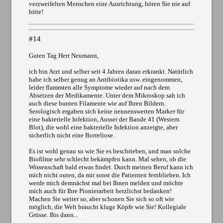
verzweifelten Menschen eine Ausrichtung, hören Sie nie auf
bitte!
#14
Guten Tag Herr Neumann,
ich bin Arzt und selber seit 4 Jahren daran erkrankt. Natürlich
habe ich selber genug an Antibiotika usw. eingenommen,
leider flammten alle Symptome wieder auf nach dem
Absetzen der Medikamente. Unter dem Mikroskop sah ich
auch diese bunten Filamente wie auf Ihren Bildern.
Serologisch ergaben sich keine nennenswerten Marker für
eine bakterielle Infektion, Ausser der Bande 41 (Western
Blot), die wohl eine bakterielle Infektion anzeigte, aber
sicherlich nicht eine Borreliose.
Es ist wohl genau so wie Sie es beschrieben, und man solche
Biofilme sehr schlecht bekämpfen kann. Mal sehen, ob die
Wissenschaft bald etwas findet. Durch meinen Beruf kann ich
mich nicht outen, da mir sonst die Patienten fernblieben. Ich
werde mich demnächst mal bei Ihnen melden und möchte
mich auch für Ihre Pionierarbeit herzlichst bedanken!
Machen Sie weiter so, aber schonen Sie sich so oft wie
möglich, die Welt braucht kluge Köpfe wie Sie! Kollegiale
Grüsse. Bis dann...