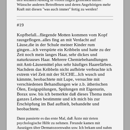
Wünsche anderen Betroffenen und deren Angehörigen mehr
Kraft mit diesen "was auch immer" fertig zu werden!
#19
Kopfbefall...fliegende Motten kommen vom Kopf
rausgeflogen..alles fing an mit Verdacht auf
Läuse,die in der Schule meiner Kinder rum
gingen...ich verspürte ein Kribbeln und hatte zu der
Zeit noch mein langes Haar, sehr dickes und
naturkrauses Haar. Mehrere Chemiebehandlungen
mit Anti-Läusemittel plus sehr häufiges Haarefärben.
Nachdem das Kribbeln nicht aufhörte verbrachte ich
extrem viel Zeit mit der SUCHE...Ich wusch und
kämmte, beobachtete mit Lupe, versuchte mit
verschiedenen Behandlungen wie z.b. ätherischen
Ölen, Essigspülungen, Spülungen mit Eigenurin,
Borax usw. bis ich bemerkte daß dieses Thema mein
ganzes Leben bestimmte und ich mich bis zur
Erschöpfung im Bad aufhielt, behandelte und
beobachtete.
Dann passierte es das erste Mal, daß Ärzte mir rieten
psychologische Hilfe zu nehmen. Freunde kamen mit
Auszügen über Dermatozoenwahn usw. Ich bekam und nahm